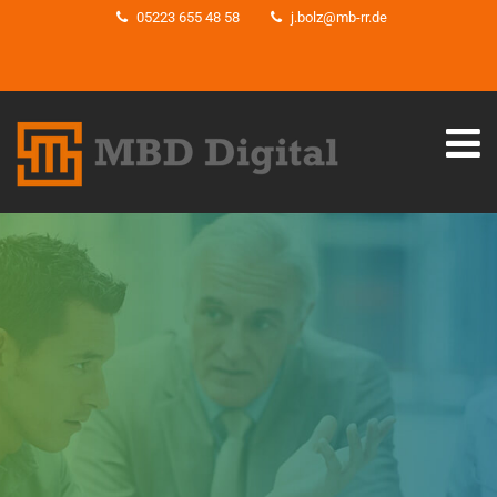
05223 655 48 58
j.bolz@mb-rr.de