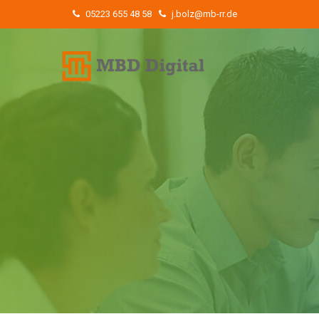
05223 655 48 58
j.bolz@mb-rr.de